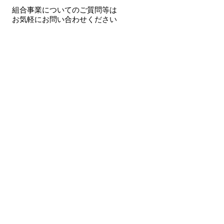
組合事業についてのご質問等は
​お気軽にお問い合わせください
​JAPAN BRACE 協力事業協同組合
​住所 〒870-0008 大分県大分市王子西町9-11